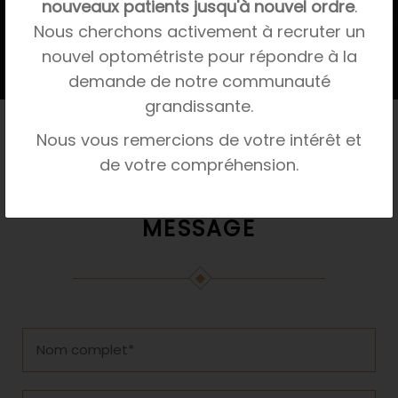
nouveaux patients jusqu'à nouvel ordre
.
EN SAVOIR PLUS SUR NOS SERVICES
Nous cherchons activement à recruter un
nouvel optométriste pour répondre à la
demande de notre communauté
grandissante.
Nous vous remercions de votre intérêt et
de votre compréhension.
Envoyer un
MESSAGE