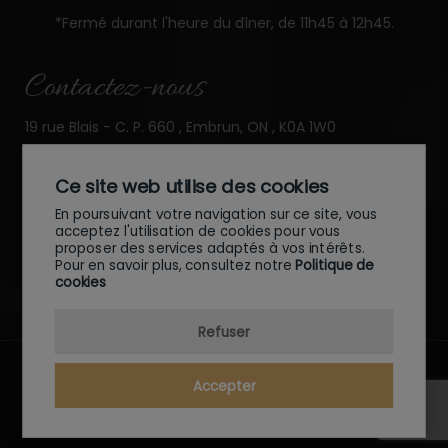
*Fermé durant l'heure du dîner, de 11h45 à 12h45.
Contactez-nous
19 rue Blais - C. P. 660 , Embrun,
ON , K0A 1W0
info@embrunoptometry.com
Ce site web utilise des cookies
Téléphone : 613 443-5550
En poursuivant votre navigation sur ce site, vous
acceptez l'utilisation de cookies pour vous
Fax : 613 443-5576
proposer des services adaptés à vos intérêts.
Pour en savoir plus, consultez notre
Politique de
Suivez-nous sur Facebook
ICI
cookies
Refuser
© 2026 - Site fait par le
Groupe SOI
Accepter
CONDITIONS D'UTILISATION
POLITIQUE DE CONFIDENTIALITÉ
POLITIQUE DE COOKIES