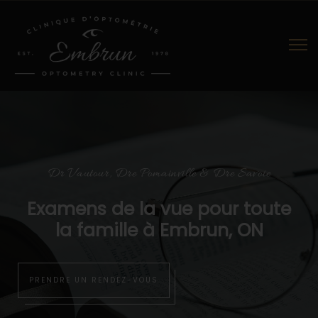
Dr Vautour, Dre Pomainville & Dre Savoie
Examens de la vue pour toute
la famille à Embrun, ON
PRENDRE UN RENDEZ-VOUS